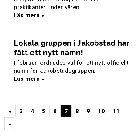
praktikanter under våren.
Läs mera »
Lokala gruppen i Jakobstad har
fått ett nytt namn!
I februari ordnades val för ett nytt officiellt
namn för Jakobstadsgruppen.
Läs mera »
«
3
4
5
6
7
8
9
10
11
»