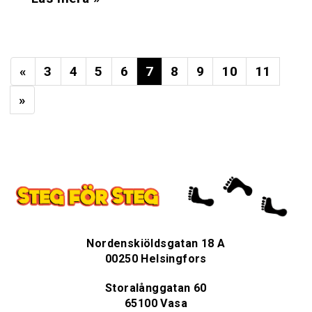
«
3
4
5
6
7
8
9
10
11
»
Nordenskiöldsgatan 18 A
00250 Helsingfors
Storalånggatan 60
65100 Vasa