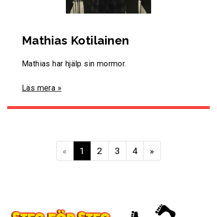
Mathias Kotilainen
Mathias har hjälp sin mormor.
Läs mera »
«
1
2
3
4
»