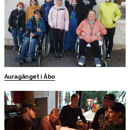
Auragänget i Åbo