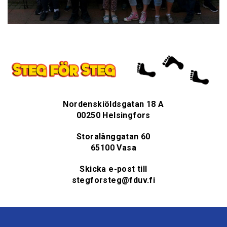
Nordenskiöldsgatan 18 A
00250 Helsingfors
Storalånggatan 60
65100 Vasa
Skicka e-post till
stegforsteg@fduv.fi