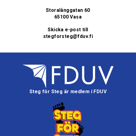
Storalånggatan 60
65100 Vasa
Skicka e-post till
stegforsteg@fduv.fi
Steg för Steg är medlem i FDUV