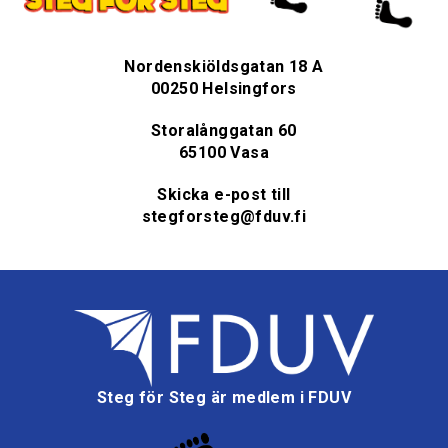
Nordenskiöldsgatan 18 A
00250 Helsingfors
Storalånggatan 60
65100 Vasa
Skicka e-post till
stegforsteg@fduv.fi
Steg för Steg är medlem i FDUV