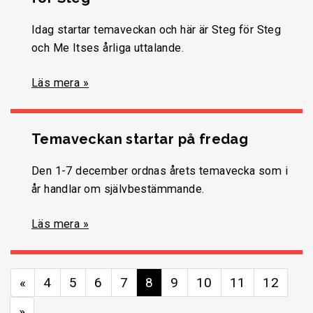
Idag startar temaveckan och här är Steg för Steg
och Me Itses årliga uttalande.
Läs mera »
Temaveckan startar på fredag
Den 1-7 december ordnas årets temavecka som i
år handlar om självbestämmande.
Läs mera »
«
4
5
6
7
8
9
10
11
12
»