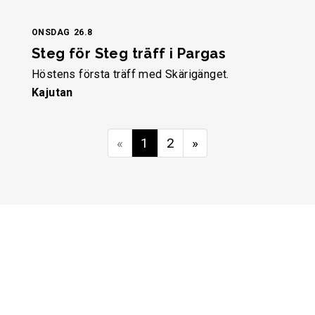
ONSDAG
26.8
Steg för Steg träff i Pargas
Höstens första träff med Skärigänget.
Kajutan
«
1
2
»