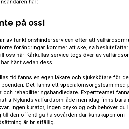
insändaren här:
nte på oss!
ar av funktionshinderservicen efter att välfärdsom
törre förändringar kommer att ske, sa beslutsfatta
ill oss när Kårkullas service togs över av välfärds
har hänt sedan dess.
llas tid fanns en egen läkare och sjukskötare för 
s boenden. Det fanns ett specialomsorgsteam med 
r och rehabiliteringshandledare. Expertteamet fanns
ästra Nylands välfärdsområde men idag finns bara
var, ingen kurator, ingen psykolog och behöver du 
 till den offentliga hälsovården där kunskapen om
sättning är bristfällig.