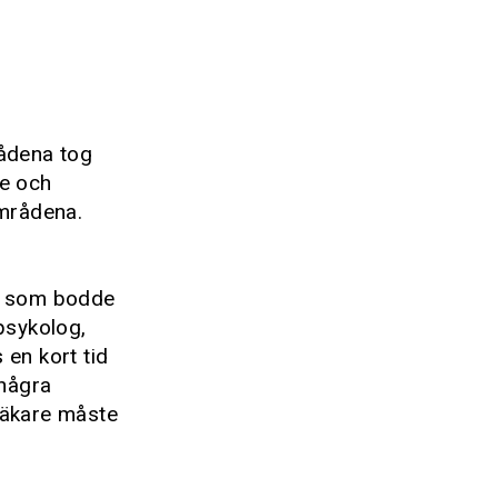
rådena tog
re och
områdena.
de som bodde
psykolog,
 en kort tid
 några
läkare måste