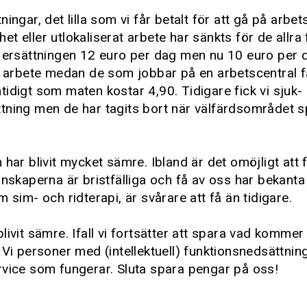
ingar, det lilla som vi får betalt för att gå på arbets
t eller utlokaliserat arbete har sänkts för de allra 
r ersättningen 12 euro per dag men nu 10 euro per 
t arbete medan de som jobbar på en arbetscentral f
idigt som maten kostar 4,90. Tidigare fick vi sjuk-
tning men de har tagits bort när välfärdsområdet s
 har blivit mycket sämre. Ibland är det omöjligt att 
unskaperna är bristfälliga och få av oss har bekanta
m sim- och ridterapi, är svårare att få än tidigare.
livit sämre. Ifall vi fortsätter att spara vad kommer
 Vi personer med (intellektuell) funktionsnedsättni
rvice som fungerar. Sluta spara pengar på oss!