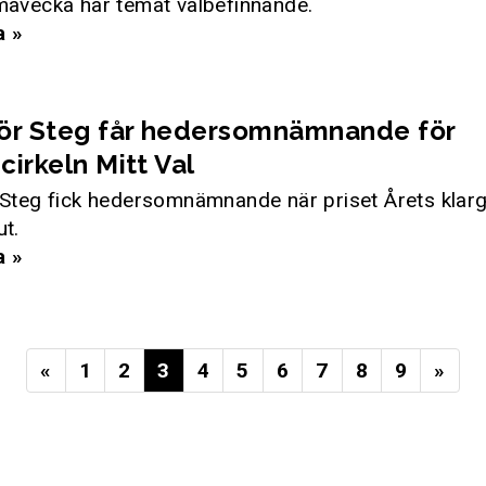
mavecka har temat välbefinnande.
a »
för Steg får hedersomnämnande för
cirkeln Mitt Val
 Steg fick hedersomnämnande när priset Årets klar
ut.
a »
«
1
2
3
4
5
6
7
8
9
»