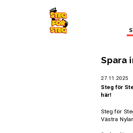
Gå till innehållet
S
Spara i
27.11.2025
Steg för St
här!
Steg för Ste
Västra Nyla