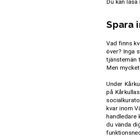
Du kan läsa 
Spara i
Vad finns kv
över? Inga s
tjänstemän t
Men mycket 
Under Kårku
på Kårkulla
socialkurato
kvar inom V
handledare k
du vända dig
funktionsned