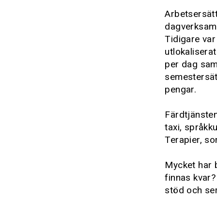
Arbetsersättn
dagverksamhe
Tidigare va
utlokalisera
per dag samt
semestersät
pengar.
Färdtjänsten
taxi, språkk
Terapier, so
Mycket har b
finnas kvar?
stöd och se