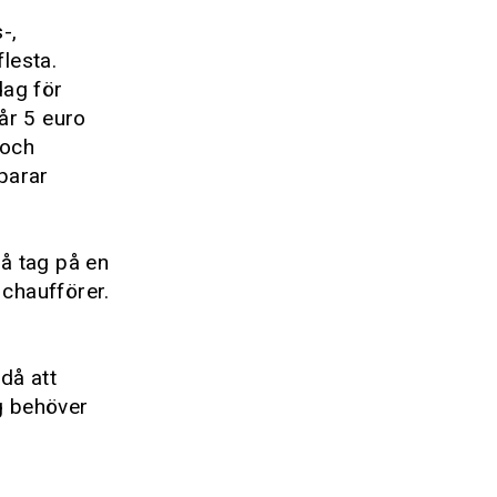
-,
flesta.
dag för
år 5 euro
 och
parar
få tag på en
 chaufförer.
 då att
ng behöver