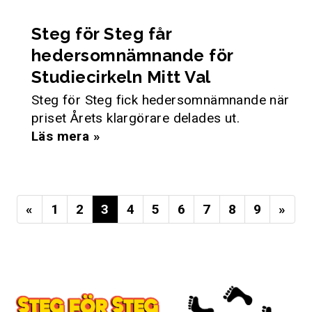
Steg för Steg får
hedersomnämnande för
Studiecirkeln Mitt Val
Steg för Steg fick hedersomnämnande när
priset Årets klargörare delades ut.
Läs mera »
«
1
2
3
4
5
6
7
8
9
»