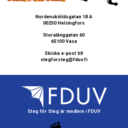
Nordenskiöldsgatan 18 A
00250 Helsingfors
Storalånggatan 60
65100 Vasa
Skicka e-post till
stegforsteg@fduv.fi
Steg för Steg är medlem i FDUV