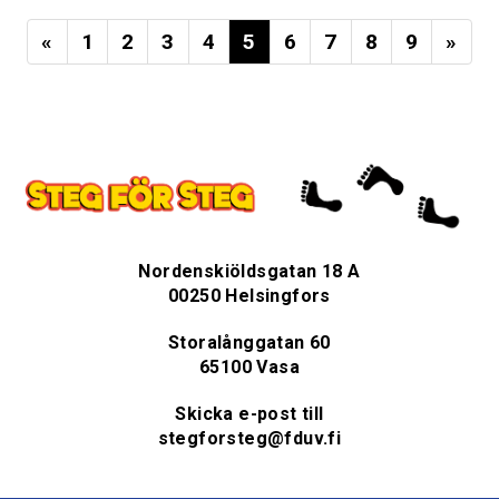
«
1
2
3
4
5
6
7
8
9
»
Nordenskiöldsgatan 18 A
00250 Helsingfors
Storalånggatan 60
65100 Vasa
Skicka e-post till
stegforsteg@fduv.fi