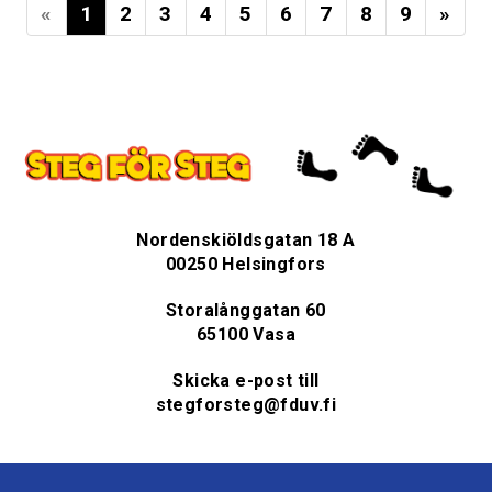
«
1
2
3
4
5
6
7
8
9
»
Nordenskiöldsgatan 18 A
00250 Helsingfors
Storalånggatan 60
65100 Vasa
Skicka e-post till
stegforsteg@fduv.fi