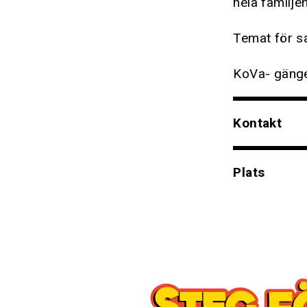
hela familjen
Temat för s
KoVa- gänget
Kontakt
Plats