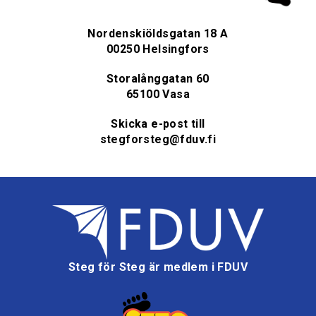
Nordenskiöldsgatan 18 A
00250 Helsingfors
Storalånggatan 60
65100 Vasa
Skicka e-post till
stegforsteg@fduv.fi
Steg för Steg är medlem i FDUV