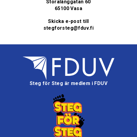
Storalånggatan 60
65100 Vasa
Skicka e-post till
stegforsteg@fduv.fi
Steg för Steg är medlem i FDUV