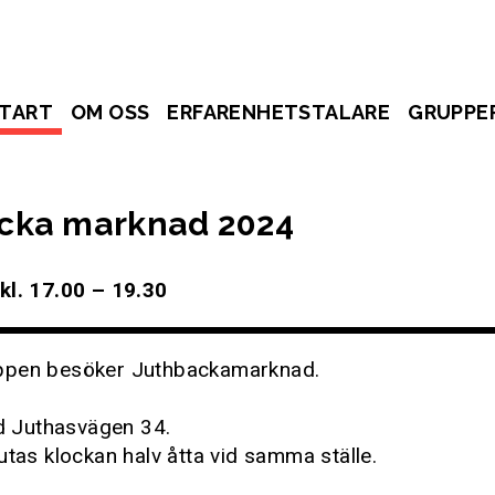
TART
OM OSS
ERFARENHETSTALARE
GRUPPE
cka marknad 2024
kl. 17.00 – 19.30
ppen besöker Juthbackamarknad.
id Juthasvägen 34.
utas klockan halv åtta vid samma ställe.