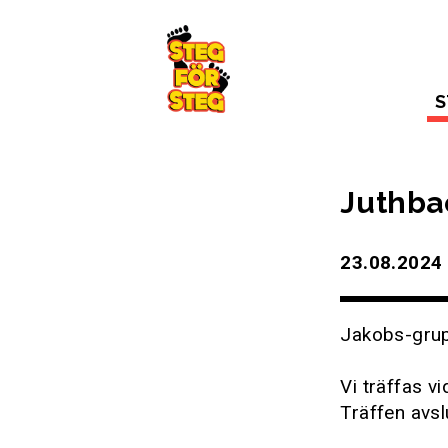
Gå till innehållet
S
Juthba
23.08.2024 
Jakobs-gru
Vi träffas v
Träffen avsl