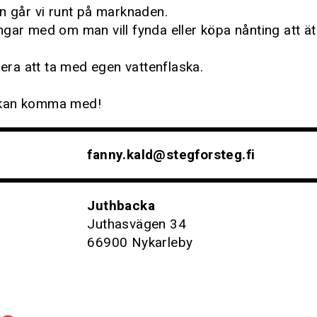
n går vi runt på marknaden.
gar med om man vill fynda eller köpa nånting att ä
a att ta med egen vattenflaska.
kan komma med!
fanny.kald@stegforsteg.fi
Juthbacka
Juthasvägen 34
66900 Nykarleby