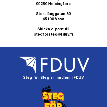
00250 Helsingfors
Storalånggatan 60
65100 Vasa
Skicka e-post till
stegforsteg@fduv.fi
Steg för Steg är medlem i FDUV