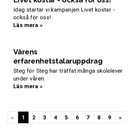
Idag startar vi kampanjen Livet kostar -
också för oss!
Läs mera »
Vårens
erfarenhetstalaruppdrag
Steg för Steg har träffat många skolelever
under våren.
Läs mera »
«
1
2
3
4
5
6
7
8
9
»