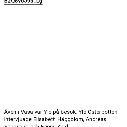
B2Q8voJ9s_Lg
Även i Vasa var Yle på besök. Yle Österbotten
intervjuade Elisabeth Häggblom, Andreas
Sepänaho och Fanny Käld.