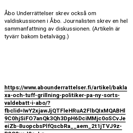
Åbo Underrättelser skrev också om
valdiskussionen i Åbo. Journalisten skrev en hel
sammanfattning av diskussionen. (Artikeln är
tyvärr bakom betalvägg.)
https://www.abounderrattelser.fi/artikel/bakla
xa-och-tuff-grillning-politiker-pa-ny-sorts-
valdebatt-i-abo/?
fbclid=IwY2xjawJjQTFleHRuA2FlbQIxMQABHl
9C0hjSiFO7anQk3Qh3DpH6DciMMjc0oSCvJe
eiZb-8uopcbsPlfQscbRa__aem_2t1jTVJ9z-