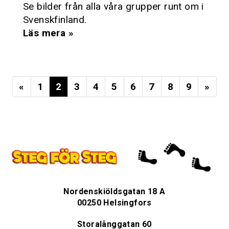
Se bilder från alla våra grupper runt om i
Svenskfinland.
Läs mera »
«
1
2
3
4
5
6
7
8
9
»
Nordenskiöldsgatan 18 A
00250 Helsingfors
Storalånggatan 60