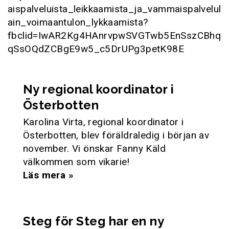
aispalveluista_leikkaamista_ja_vammaispalvelul
ain_voimaantulon_lykkaamista?
fbclid=IwAR2Kg4HAnrvpwSVGTwb5EnSszCBhq
qSsOQdZCBgE9w5_c5DrUPg3petK98E
Ny regional koordinator i
Österbotten
Karolina Virta, regional koordinator i
Österbotten, blev föräldraledig i början av
november. Vi önskar Fanny Käld
välkommen som vikarie!
Läs mera »
Steg för Steg har en ny