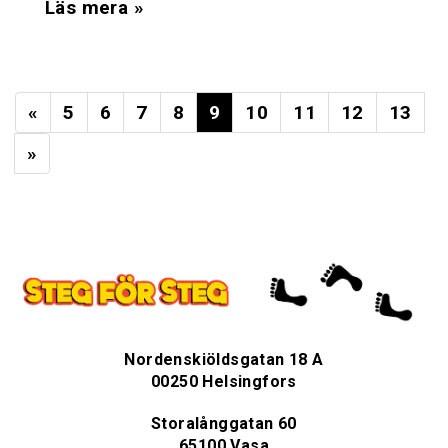
Läs mera »
«
5
6
7
8
9
10
11
12
13
»
Nordenskiöldsgatan 18 A
00250 Helsingfors
Storalånggatan 60
65100 Vasa