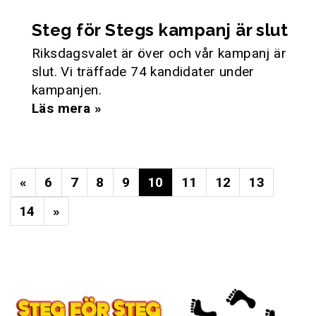
Steg för Stegs kampanj är slut
Riksdagsvalet är över och vår kampanj är
slut. Vi träffade 74 kandidater under
kampanjen.
Läs mera »
«
6
7
8
9
10
11
12
13
14
»