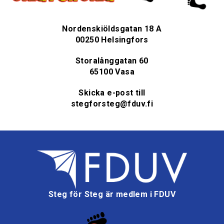
Nordenskiöldsgatan 18 A
00250 Helsingfors
Storalånggatan 60
65100 Vasa
Skicka e-post till
stegforsteg@fduv.fi
Steg för Steg är medlem i FDUV