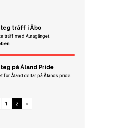
teg träff i Åbo
a träff med Auragänget.
bben
Steg på Åland Pride
et för Åland deltar på Ålands pride.
1
2
»