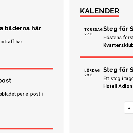
KALENDER
la bilderna här
Steg för S
TORSDAG
27.8
Höstens först
orträff här.
Kvartersklu
Steg för 
LÖRDAG
29.8
Ett steg i tag
post
Hotell Adlon
bladet per e-post i
«