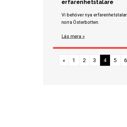
erfarenhetstalare
Vi behöver nya erfarenhetstala
norra Österbotten.
Läs mera »
«
1
2
3
4
5