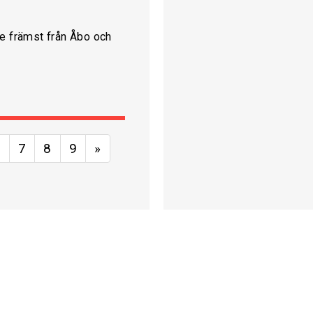
re främst från Åbo och
6
7
8
9
»