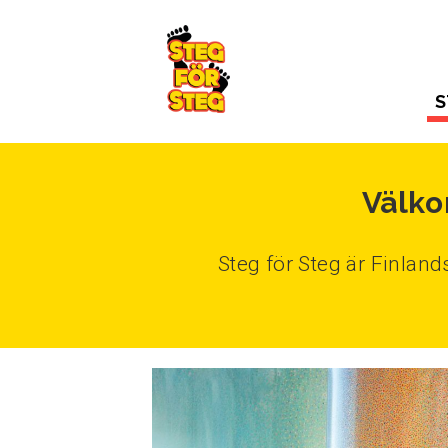
Gå till innehållet
S
Välko
Steg för Steg är Finlan