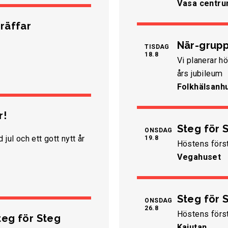
Vasa centr
räffar
När-grupp
TISDAG
18.8
Vi planerar h
års jubileum
Folkhälsanh
r!
Steg för S
ONSDAG
jul och ett gott nytt år
19.8
Höstens förs
Vegahuset
Steg för S
ONSDAG
26.8
Höstens först
teg för Steg
Kajutan