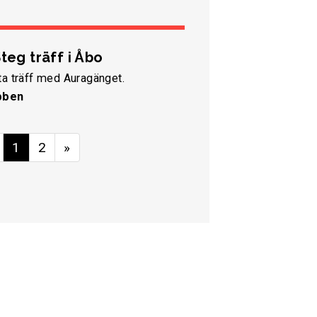
teg träff i Åbo
a träff med Auragänget.
bben
1
2
»