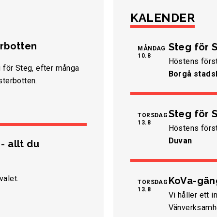
KALENDER
erbotten
Steg för S
MÅNDAG
10.8
Höstens förs
g för Steg, efter många
Borgå stads
sterbotten.
Steg för S
TORSDAG
13.8
Höstens förs
Duvan
 allt du
valet.
KoVa-gäng
TORSDAG
13.8
Vi håller et
Vänverksamh