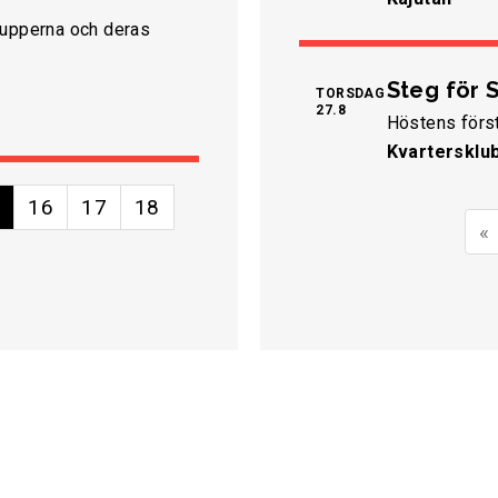
rupperna och deras
.
Steg för S
TORSDAG
27.8
Höstens först
Kvartersklu
5
16
17
18
«