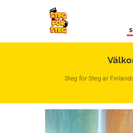
Gå till innehållet
S
Välko
Steg för Steg är Finlan