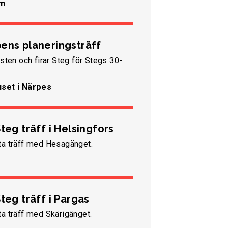
um
ens planeringsträff
östen och firar Steg för Stegs 30-
uset i Närpes
teg träff i Helsingfors
ta träff med Hesagänget.
teg träff i Pargas
a träff med Skärigänget.