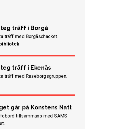
teg träff i Borgå
ta träff med Borgåschacket.
bibliotek
teg träff i Ekenäs
ta träff med Raseborgsgruppen.
et går på Konstens Natt
t infobord tillsammans med SAMS
et.