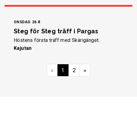
ONSDAG
26.8
Steg för Steg träff i Pargas
Höstens första träff med Skärigänget.
Kajutan
«
1
2
»