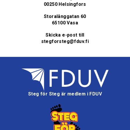
00250 Helsingfors
Storalånggatan 60
65100 Vasa
Skicka e-post till
stegforsteg@fduv.fi
Steg för Steg är medlem i FDUV