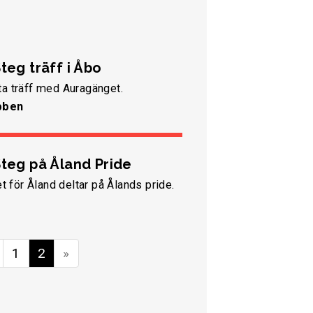
teg träff i Åbo
a träff med Auragänget.
bben
Steg på Åland Pride
et för Åland deltar på Ålands pride.
1
2
»