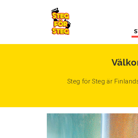
Gå till innehållet
S
Välko
Steg för Steg är Finlan