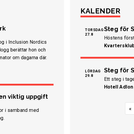
KALENDER
rk
Steg för S
TORSDAG
27.8
Höstens först
og i Inclusion Nordics
Kvartersklu
ogg berättar hon och
inator om dagarna där.
Steg för 
LÖRDAG
29.8
Ett steg i tag
Hotell Adlon
n viktig uppgift
«
lor i samband med
g.