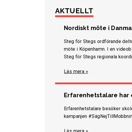
AKTUELLT
Nordiskt möte i Danma
Steg för Stegs ordförande delt
möte i Köpenhamn. I en videobl
Steg för Stegs regionala koord
Läs mera »
Erfarenhetstalare har e
Erfarenhetstalare besöker sko
kampanjen #SägNejTillMobbnin
Läs mera »