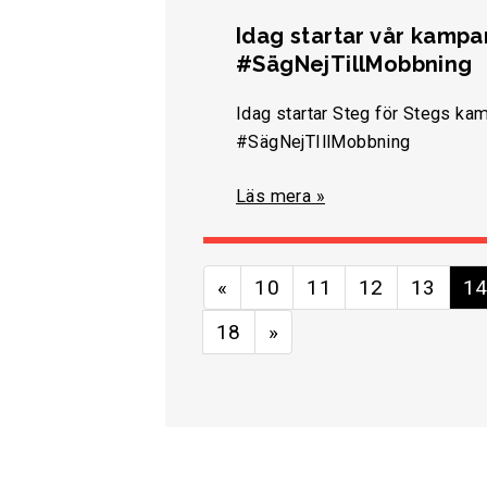
Idag startar vår kampa
#SägNejTillMobbning
Idag startar Steg för Stegs ka
#SägNejTIllMobbning
Läs mera »
«
10
11
12
13
1
18
»