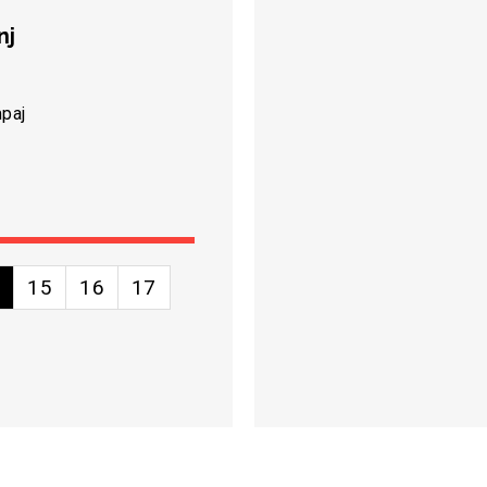
nj
mpaj
4
15
16
17