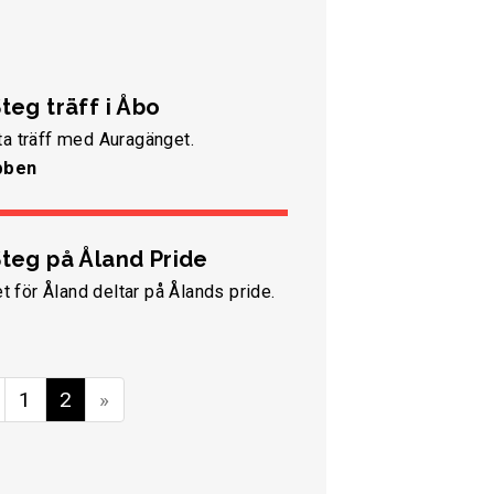
teg träff i Åbo
a träff med Auragänget.
bben
Steg på Åland Pride
et för Åland deltar på Ålands pride.
1
2
»