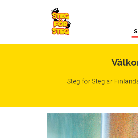
Gå till innehållet
S
Välko
Steg för Steg är Finlan