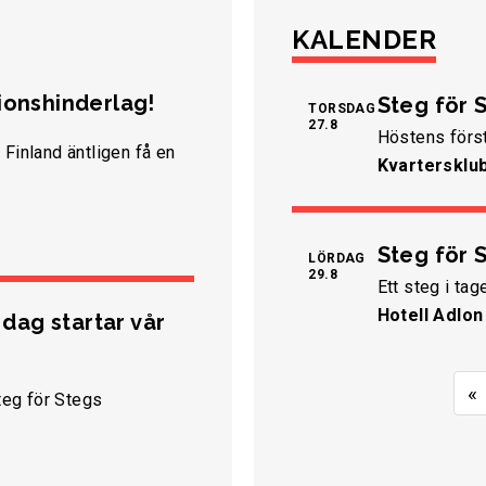
KALENDER
tionshinderlag!
Steg för S
TORSDAG
27.8
Höstens först
 Finland äntligen få en
Kvartersklu
Steg för 
LÖRDAG
29.8
Ett steg i tag
Hotell Adlon
I dag startar vår
«
Steg för Stegs