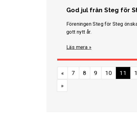
God jul från Steg för 
Föreningen Steg för Steg önskar
gott nytt år.
Läs mera »
«
7
8
9
10
11
»