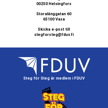
00250 Helsingfors
Storalånggatan 60
65100 Vasa
Skicka e-post till
stegforsteg@fduv.fi
Steg för Steg är medlem i FDUV