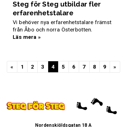
Steg för Steg utbildar fler
erfarenhetstalare
Vi behöver nya erfarenhetstalare främst
från Åbo och norra Österbotten.
Läs mera »
«
1
2
3
4
5
6
7
8
9
»
Nordenskiöldsgatan 18 A