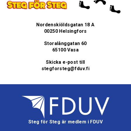
Nordenskiöldsgatan 18 A
00250 Helsingfors
Storalånggatan 60
65100 Vasa
Skicka e-post till
stegforsteg@fduv.fi
Steg för Steg är medlem i FDUV