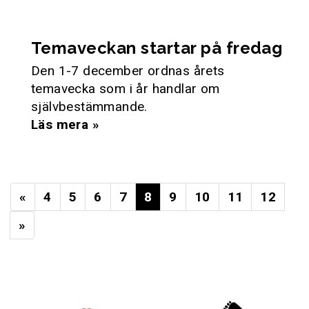
Temaveckan startar på fredag
Den 1-7 december ordnas årets
temavecka som i år handlar om
självbestämmande.
Läs mera »
«
4
5
6
7
8
9
10
11
12
»