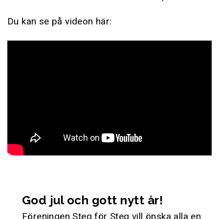
Du kan se på videon här:
God jul och gott nytt år!
Föreningen Steg för Steg vill önska alla en