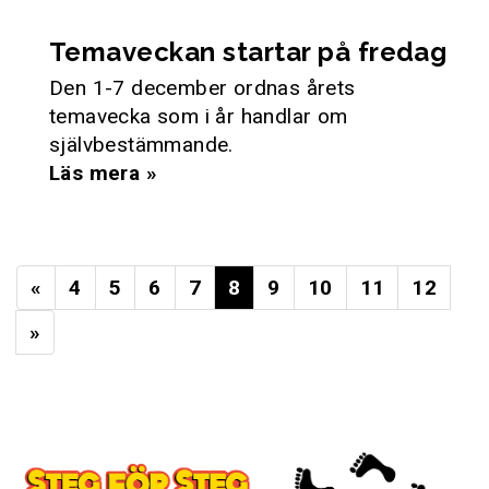
Temaveckan startar på fredag
Den 1-7 december ordnas årets
temavecka som i år handlar om
självbestämmande.
Läs mera »
«
4
5
6
7
8
9
10
11
12
»