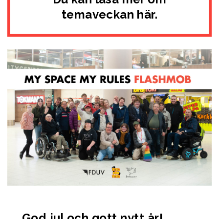
temaveckan här.
God jul och gott nytt år!