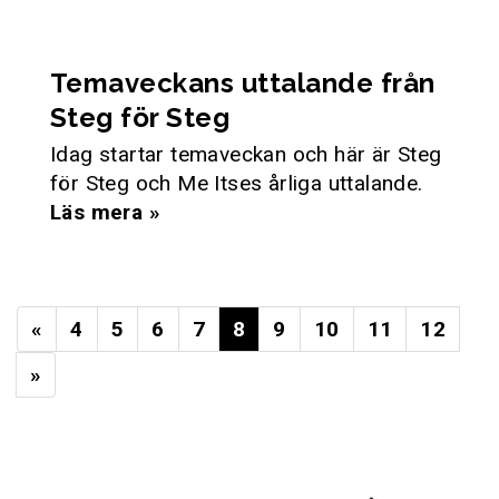
Temaveckans uttalande från
Steg för Steg
Idag startar temaveckan och här är Steg
för Steg och Me Itses årliga uttalande.
Läs mera »
«
4
5
6
7
8
9
10
11
12
»