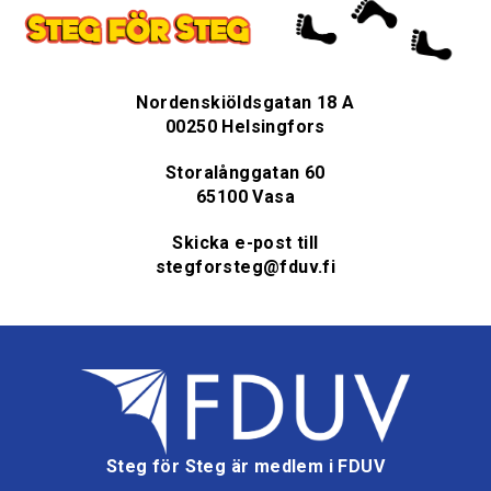
Nordenskiöldsgatan 18 A
00250 Helsingfors
Storalånggatan 60
65100 Vasa
Skicka e-post till
stegforsteg@fduv.fi
Steg för Steg är medlem i FDUV