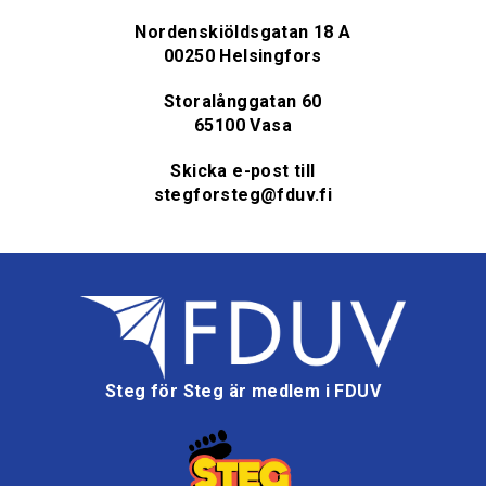
Nordenskiöldsgatan 18 A
00250 Helsingfors
Storalånggatan 60
65100 Vasa
Skicka e-post till
stegforsteg@fduv.fi
Steg för Steg är medlem i FDUV