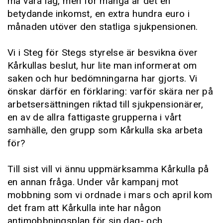
må vara låg, men för många är det en
betydande inkomst, en extra hundra euro i
månaden utöver den statliga sjukpensionen.
Vi i Steg för Stegs styrelse är besvikna över
Kårkullas beslut, hur lite man informerat om
saken och hur bedömningarna har gjorts. Vi
önskar därför en förklaring: varför skära ner på
arbetsersättningen riktad till sjukpensionärer,
en av de allra fattigaste grupperna i vårt
samhälle, den grupp som Kårkulla ska arbeta
för?
Till sist vill vi ännu uppmärksamma Kårkulla på
en annan fråga. Under vår kampanj mot
mobbning som vi ordnade i mars och april kom
det fram att Kårkulla inte har någon
antimobbningsplan för sin dag- och