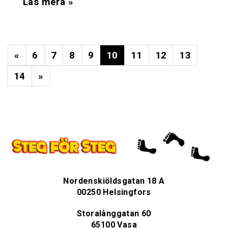
Läs mera »
«
6
7
8
9
10
11
12
13
14
»
Nordenskiöldsgatan 18 A
00250 Helsingfors
Storalånggatan 60
65100 Vasa