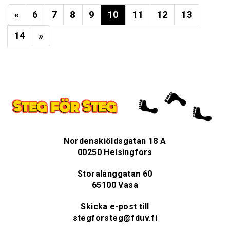
«
6
7
8
9
10
11
12
13
14
»
Nordenskiöldsgatan 18 A
00250 Helsingfors
Storalånggatan 60
65100 Vasa
Skicka e-post till
stegforsteg@fduv.fi