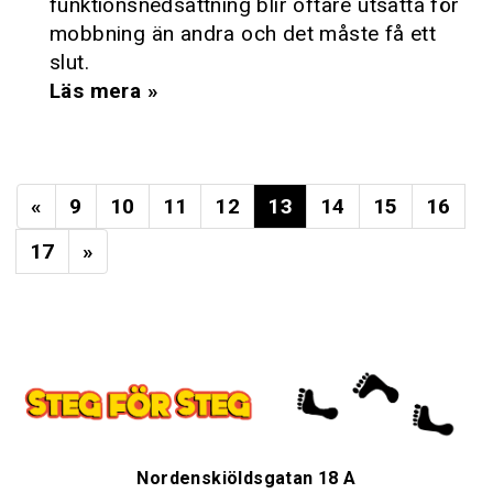
funktionsnedsättning blir oftare utsatta för
mobbning än andra och det måste få ett
slut.
Läs mera »
«
9
10
11
12
13
14
15
16
17
»
Nordenskiöldsgatan 18 A