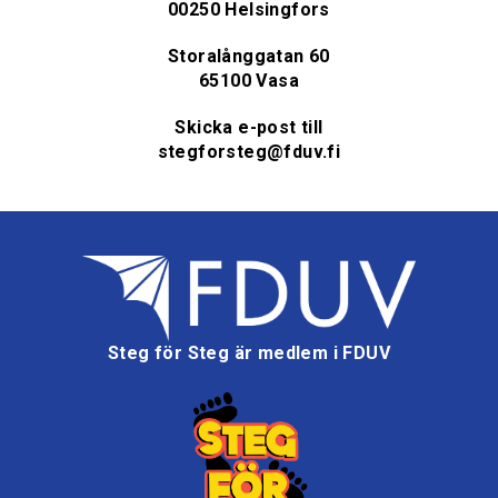
00250 Helsingfors
Storalånggatan 60
65100 Vasa
Skicka e-post till
stegforsteg@fduv.fi
Steg för Steg är medlem i FDUV