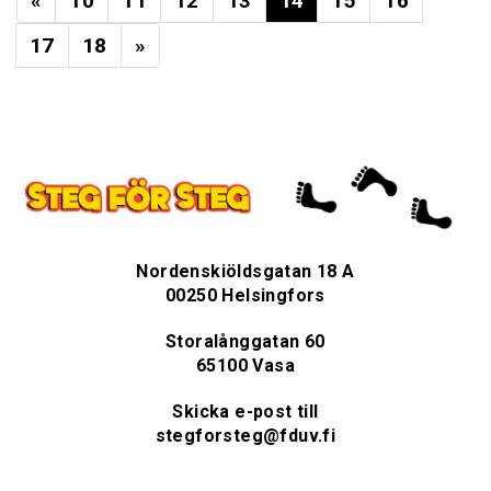
«
10
11
12
13
14
15
16
17
18
»
Nordenskiöldsgatan 18 A
00250 Helsingfors
Storalånggatan 60
65100 Vasa
Skicka e-post till
stegforsteg@fduv.fi