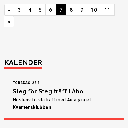
«
3
4
5
6
7
8
9
10
11
»
KALENDER
TORSDAG
27.8
Steg för Steg träff i Åbo
Höstens första träff med Auragänget.
Kvartersklubben