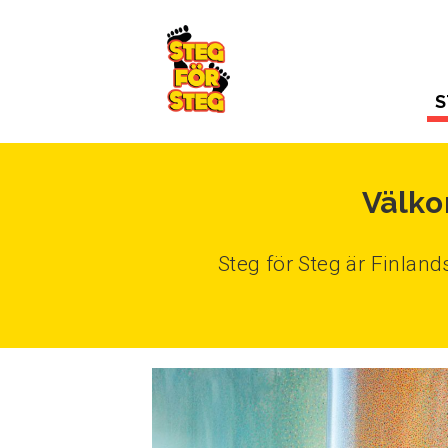
Gå till innehållet
S
Välko
Steg för Steg är Finlan