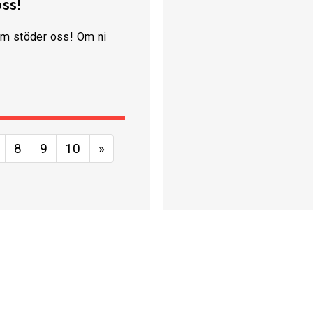
oss!
 som stöder oss! Om ni
8
9
10
»