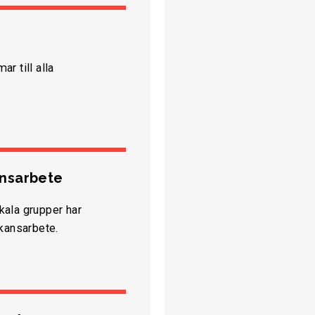
r till alla
ansarbete
kala grupper har
rkansarbete.