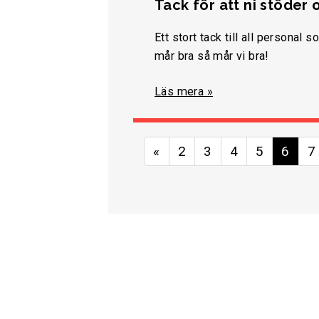
Tack för att ni stöder 
Ett stort tack till all personal
mår bra så mår vi bra!
Läs mera »
«
2
3
4
5
6
7