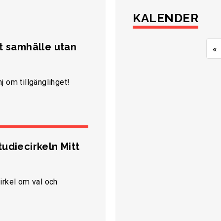
KALENDER
tt samhälle utan
«
j om tillgänglihget!
tudiecirkeln Mitt
irkel om val och