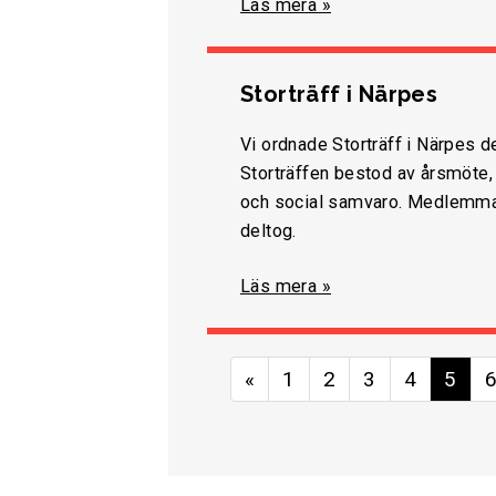
Läs mera »
Storträff i Närpes
Vi ordnade Storträff i Närpes 
Storträffen bestod av årsmöte,
och social samvaro. Medlemmar
deltog.
Läs mera »
«
1
2
3
4
5