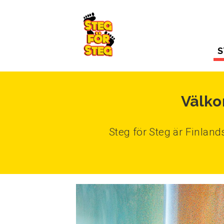
Gå till innehållet
S
Välko
Steg för Steg är Finlan