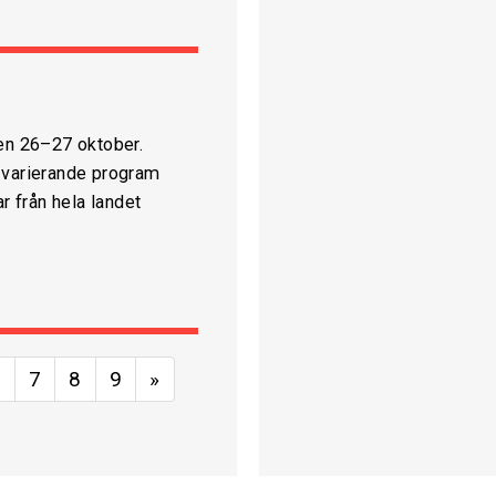
den 26–27 oktober.
 varierande program
 från hela landet
6
7
8
9
»